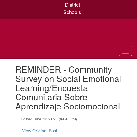
Skip
District
to
Schools
main
content
Contains
REMINDER - Community
1
slides.
Survey on Social Emotional
Use
Learning/Encuesta
the
next
Comunitaria Sobre
and
Aprendizaje Sociomocional
previous
buttons
to
Posted Date: 10/21/25 (04:45 PM)
navigate.
View Original Post