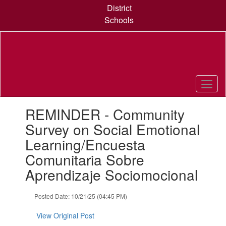
Skip
District
to
Schools
main
content
Contains
REMINDER - Community
1
slides.
Survey on Social Emotional
Use
Learning/Encuesta
the
next
Comunitaria Sobre
and
Aprendizaje Sociomocional
previous
buttons
to
Posted Date: 10/21/25 (04:45 PM)
navigate.
View Original Post